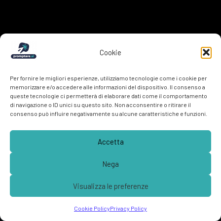
Cookie
Per fornire le migliori esperienze, utilizziamo tecnologie come i cookie per
memorizzare e/o accedere alle informazioni del dispositivo. Il consenso a
queste tecnologie ci permetterà di elaborare dati come il comportamento
di navigazione o ID unici su questo sito. Non acconsentire o ritirare il
consenso può influire negativamente su alcune caratteristiche e funzioni.
Cookie
Accetta
−70%
∞
Nega
production cost
Visualizza le preferenze
variations
Got a project in mind? Website, app, ad or video —
contact
Cookie Policy
Privacy Policy
us