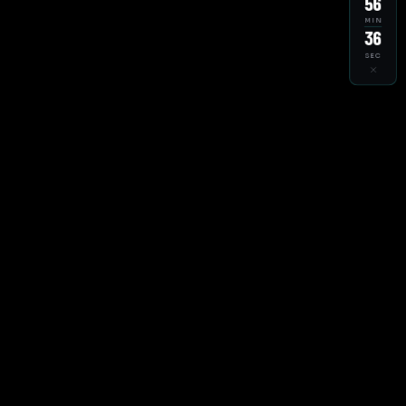
56
MIN
34
SEC